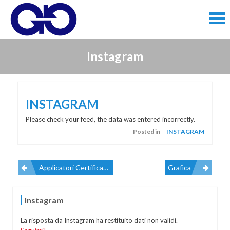
Skip
to
content
Skip
Instagram
to
content
INSTAGRAM
Please check your feed, the data was entered incorrectly.
Posted in
INSTAGRAM
Applicatori Certificati 3M
Grafica
Navigazione
Instagram
Articoli
La risposta da Instagram ha restituito dati non validi.