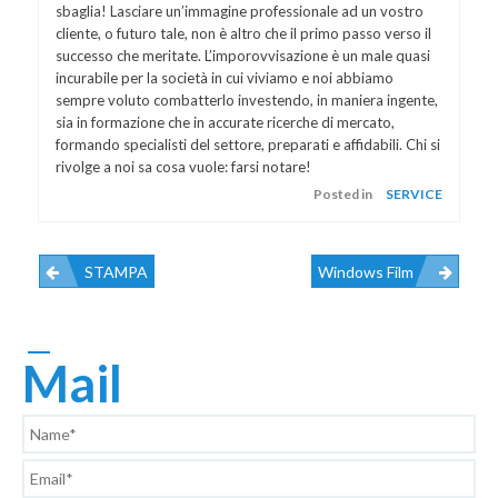
sbaglia! Lasciare un’immagine professionale ad un vostro
cliente, o futuro tale, non è altro che il primo passo verso il
successo che meritate. L’imporovvisazione è un male quasi
incurabile per la società in cui viviamo e noi abbiamo
sempre voluto combatterlo investendo, in maniera ingente,
sia in formazione che in accurate ricerche di mercato,
formando specialisti del settore, preparati e affidabili. Chi si
rivolge a noi sa cosa vuole: farsi notare!
Posted in
SERVICE
STAMPA
Windows Film
Navigazione
Articoli
Mail