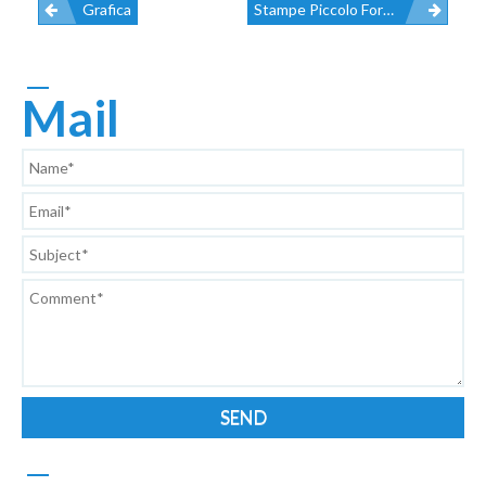
Grafica
Stampe Piccolo Formato
Navigazione
Articoli
Mail