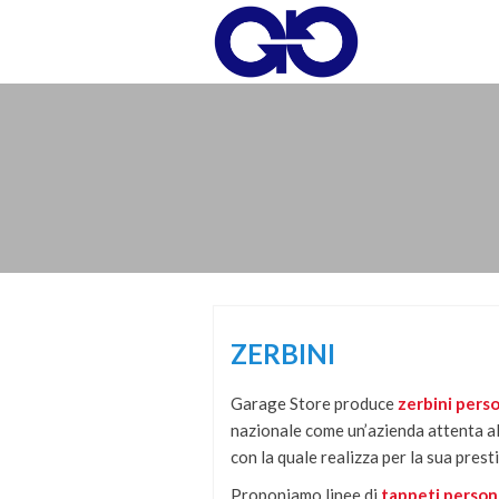
Skip
to
content
Skip
to
content
ZERBINI
Garage Store produce
zerbini perso
nazionale come un’azienda attenta alla
con la quale realizza per la sua prest
Proponiamo linee di
tappeti person