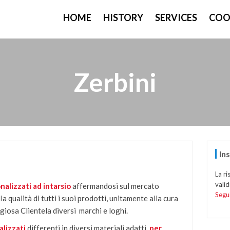
HOME
HISTORY
SERVICES
COO
Zerbini
In
La ri
valid
nalizzati ad intarsio
affermandosi sul mercato
Segu
 qualità di tutti i suoi prodotti, unitamente alla cura
igiosa Clientela diversi marchi e loghi.
alizzati
differenti in diversi materiali adatti
per