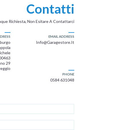
Contatti
que Richiesta, Non Esitare A Contattarci
DRESS
EMAIL ADDRESS
mburgo
Info@garagestore.it
ppola
ichele
00463
ano 29
reggio
PHONE
0584 631048