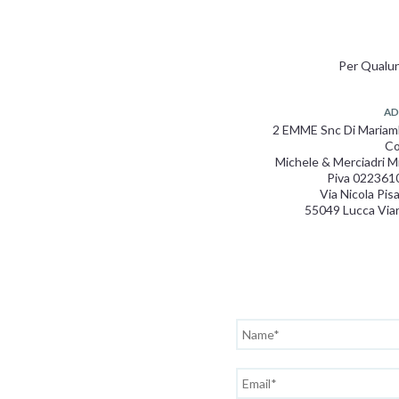
Per Qualun
AD
2 EMME Snc Di Maria
Co
Michele & Merciadri M
Piva 022361
Via Nicola Pis
55049 Lucca Via