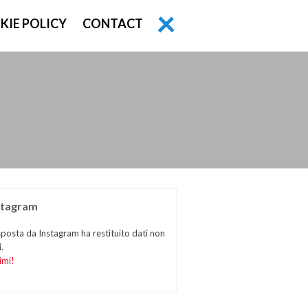
KIE POLICY
CONTACT
stagram
sposta da Instagram ha restituito dati non
i.
imi!